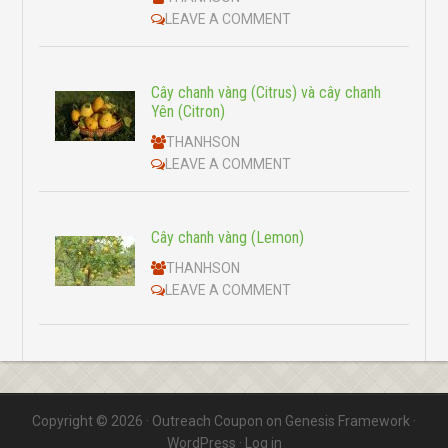
LEAVE A COMMENT
Cây chanh vàng (Citrus) và cây chanh
Yên (Citron)
THANHSON
LEAVE A COMMENT
Cây chanh vàng (Lemon)
THANHSON
LEAVE A COMMENT
Copyright © 2026 ·
Outreach Coupon
on
Genesis Framework
·
WordPress
·
Log in